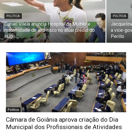
POLÍTICA
POLÍTICA
Daniel Vilela anuncia Hospital da Mulher e
Jacquelin
maternidade de alto risco no atual prédio do
a vice-go
Hugo
Perillo
Política
Câmara de Goiânia aprova criação do Dia
Municipal dos Profissionais de Atividades