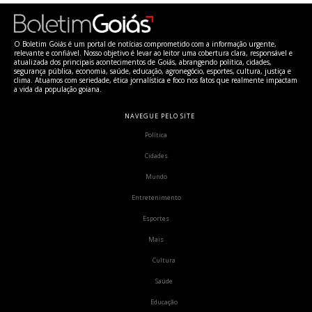
O Boletim Goiás é um portal de notícias comprometido com a informação urgente,
relevante e confiável. Nosso objetivo é levar ao leitor uma cobertura clara, responsável e
atualizada dos principais acontecimentos de Goiás, abrangendo política, cidades,
segurança pública, economia, saúde, educação, agronegócio, esportes, cultura, justiça e
clima. Atuamos com seriedade, ética jornalística e foco nos fatos que realmente impactam
a vida da população goiana.
NAVEGUE PELO SITE
Política
Cidades
Mundo
Entretenimento
Esportes
Mais
Cultura
Saúde
Educação