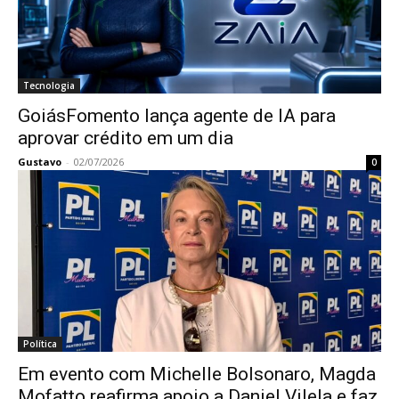
Tecnologia
GoiásFomento lança agente de IA para
aprovar crédito em um dia
Gustavo
-
02/07/2026
0
Política
Em evento com Michelle Bolsonaro, Magda
Mofatto reafirma apoio a Daniel Vilela e faz