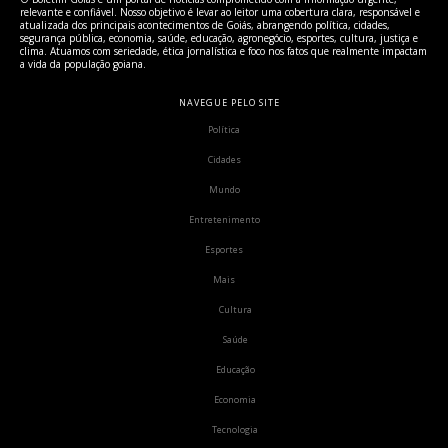
relevante e confiável. Nosso objetivo é levar ao leitor uma cobertura clara, responsável e
atualizada dos principais acontecimentos de Goiás, abrangendo política, cidades,
segurança pública, economia, saúde, educação, agronegócio, esportes, cultura, justiça e
clima. Atuamos com seriedade, ética jornalística e foco nos fatos que realmente impactam
a vida da população goiana.
NAVEGUE PELO SITE
Política
Cidades
Mundo
Entretenimento
Esportes
Mais
Cultura
Saúde
Educação
Economia
Tecnologia