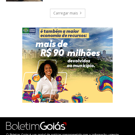
Carregar mais
O Boletim Goiás é um portal de notícias comprometido com a informação urgente,