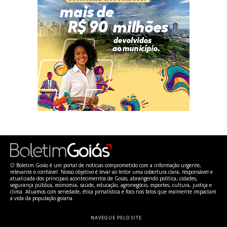
O Boletim Goiás é um portal de notícias comprometido com a informação urgente,
relevante e confiável. Nosso objetivo é levar ao leitor uma cobertura clara, responsável e
atualizada dos principais acontecimentos de Goiás, abrangendo política, cidades,
segurança pública, economia, saúde, educação, agronegócio, esportes, cultura, justiça e
clima. Atuamos com seriedade, ética jornalística e foco nos fatos que realmente impactam
a vida da população goiana.
NAVEGUE PELO SITE