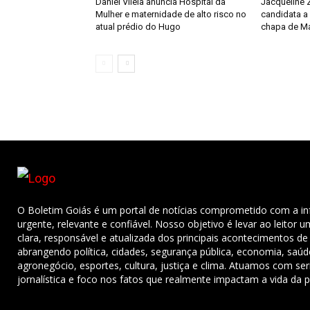
Daniel Vilela anuncia Hospital da
Jacqueline 
Mulher e maternidade de alto risco no
candidata a
atual prédio do Hugo
chapa de Mar
O Boletim Goiás é um portal de notícias comprometido com a i
urgente, relevante e confiável. Nosso objetivo é levar ao leitor 
clara, responsável e atualizada dos principais acontecimentos de
abrangendo política, cidades, segurança pública, economia, saú
agronegócio, esportes, cultura, justiça e clima. Atuamos com ser
jornalística e foco nos fatos que realmente impactam a vida da 