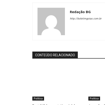
Redação BG
http://boletimgoias.com.br
CONTEÚDO RELACIONADO
Política
Política