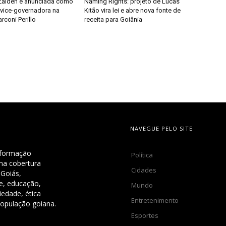
Zaiden é anunciada como
Naming Rights: projeto de Lucas
 vice-governadora na
Kitão vira lei e abre nova fonte de
coni Perillo
receita para Goiânia
NAVEGUE PELO SITE
nformação
Política
uma cobertura
Cidades
 Goiás,
de, educação,
Mundo
iedade, ética
Entretenimento
população goiana.
Esportes