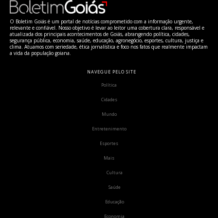
O Boletim Goiás é um portal de notícias comprometido com a informação urgente,
relevante e confiável. Nosso objetivo é levar ao leitor uma cobertura clara, responsável e
atualizada dos principais acontecimentos de Goiás, abrangendo política, cidades,
segurança pública, economia, saúde, educação, agronegócio, esportes, cultura, justiça e
clima. Atuamos com seriedade, ética jornalística e foco nos fatos que realmente impactam
a vida da população goiana.
NAVEGUE PELO SITE
Política
Cidades
Mundo
Entretenimento
Esportes
Mais
Cultura
Saúde
Educação
Economia