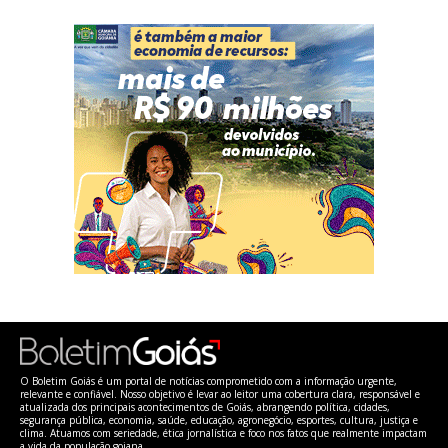
O Boletim Goiás é um portal de notícias comprometido com a informação urgente,
relevante e confiável. Nosso objetivo é levar ao leitor uma cobertura clara, responsável e
atualizada dos principais acontecimentos de Goiás, abrangendo política, cidades,
segurança pública, economia, saúde, educação, agronegócio, esportes, cultura, justiça e
clima. Atuamos com seriedade, ética jornalística e foco nos fatos que realmente impactam
a vida da população goiana.