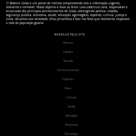
O Boletim Goiás é um portal de notícias comprometido com a informação urgente,
relevante e confiável. Nosso objetivo é levar ao leitor uma cobertura clara, responsável e
atualizada dos principais acontecimentos de Goiás, abrangendo política, cidades,
segurança pública, economia, saúde, educação, agronegócio, esportes, cultura, justiça e
clima. Atuamos com seriedade, ética jornalística e foco nos fatos que realmente impactam
a vida da população goiana.
NAVEGUE PELO SITE
Política
Cidades
Mundo
Entretenimento
Esportes
Mais
Cultura
Saúde
Educação
Economia
Tecnologia