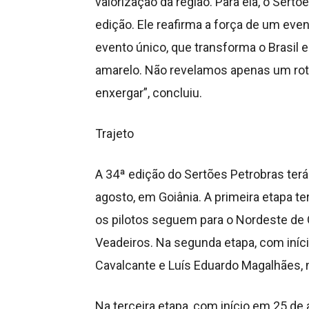
valorização da região. Para ela, o Ser
edição. Ele reafirma a força de um even
evento único, que transforma o Brasil
amarelo. Não revelamos apenas um rot
enxergar”, concluiu.
Trajeto
A 34ª edição do Sertões Petrobras terá
agosto, em Goiânia. A primeira etapa ter
os pilotos seguem para o Nordeste de 
Veadeiros. Na segunda etapa, com iníci
Cavalcante e Luís Eduardo Magalhães, n
Na terceira etapa, com início em 25 de