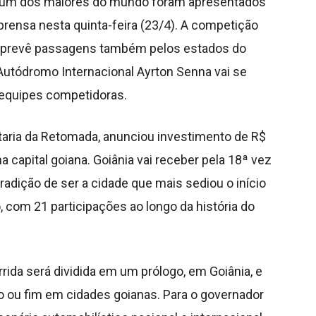
e um dos maiores do mundo foram apresentados
rensa nesta quinta-feira (23/4). A competição
ro prevê passagens também pelos estados do
 Autódromo Internacional Ayrton Senna vai se
 equipes competidoras.
taria da Retomada, anunciou investimento de R$
a capital goiana. Goiânia vai receber pela 18ª vez
radição de ser a cidade que mais sediou o início
o, com 21 participações ao longo da história do
rida será dividida em um prólogo, em Goiânia, e
io ou fim em cidades goianas. Para o governador