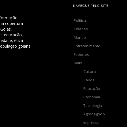
NAVEGUE PELO SITE
nformação
Política
uma cobertura
Cidades
 Goiás,
de, educação,
Mundo
iedade, ética
Entretenimento
população goiana.
Esportes
Mais
Cultura
Saúde
Educação
Economia
Tecnologia
Agronegócio
Impresso