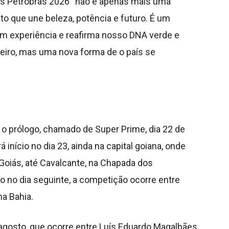
tões Petrobras 2026 “não é apenas mais uma
to que une beleza, potência e futuro. É um
 em experiência e reafirma nosso DNA verde e
eiro, mas uma nova forma de o país se
 o prólogo, chamado de Super Prime, dia 22 de
á início no dia 23, ainda na capital goiana, onde
Goiás, até Cavalcante, na Chapada dos
o no dia seguinte, a competição ocorre entre
a Bahia.
 agosto, que ocorre entre Luís Eduardo Magalhães