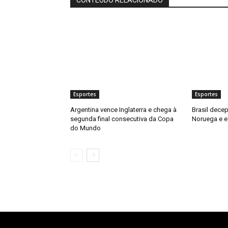
Esportes
Esportes
Argentina vence Inglaterra e chega à
Brasil decep
segunda final consecutiva da Copa
Noruega e e
do Mundo