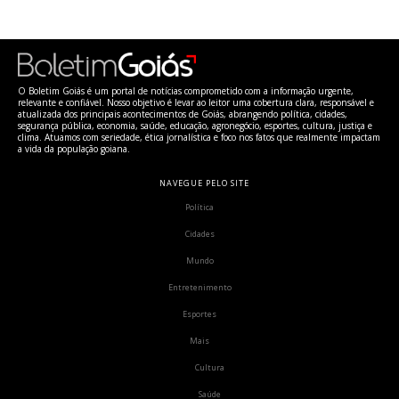
O Boletim Goiás é um portal de notícias comprometido com a informação urgente,
relevante e confiável. Nosso objetivo é levar ao leitor uma cobertura clara, responsável e
atualizada dos principais acontecimentos de Goiás, abrangendo política, cidades,
segurança pública, economia, saúde, educação, agronegócio, esportes, cultura, justiça e
clima. Atuamos com seriedade, ética jornalística e foco nos fatos que realmente impactam
a vida da população goiana.
NAVEGUE PELO SITE
Política
Cidades
Mundo
Entretenimento
Esportes
Mais
Cultura
Saúde