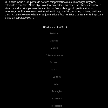
O Boletim Goiás é um portal de notícias comprometido com a informação urgente,
relevante e confiável. Nosso objetivo é levar ao leitor uma cobertura clara, responsável e
atualizada dos principais acontecimentos de Goiás, abrangendo política, cidades,
segurança pública, economia, saúde, educação, agronegócio, esportes, cultura, justiça e
clima. Atuamos com seriedade, ética jornalística e foco nos fatos que realmente impactam
a vida da população goiana.
NAVEGUE PELO SITE
Política
Cidades
Mundo
Entretenimento
Esportes
Mais
Cultura
Saúde
Educação
Economia
Tecnologia