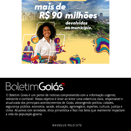
O Boletim Goiás é um portal de notícias comprometido com a informação urgente,
relevante e confiável. Nosso objetivo é levar ao leitor uma cobertura clara, responsável e
atualizada dos principais acontecimentos de Goiás, abrangendo política, cidades,
segurança pública, economia, saúde, educação, agronegócio, esportes, cultura, justiça e
clima. Atuamos com seriedade, ética jornalística e foco nos fatos que realmente impactam
a vida da população goiana.
NAVEGUE PELO SITE