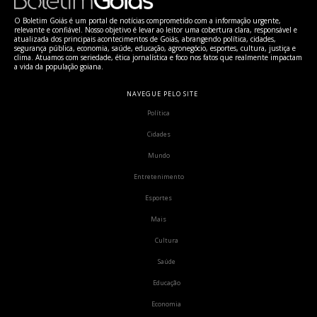
O Boletim Goiás é um portal de notícias comprometido com a informação urgente,
relevante e confiável. Nosso objetivo é levar ao leitor uma cobertura clara, responsável e
atualizada dos principais acontecimentos de Goiás, abrangendo política, cidades,
segurança pública, economia, saúde, educação, agronegócio, esportes, cultura, justiça e
clima. Atuamos com seriedade, ética jornalística e foco nos fatos que realmente impactam
a vida da população goiana.
NAVEGUE PELO SITE
Política
Cidades
Mundo
Entretenimento
Esportes
Mais
Cultura
Saúde
Educação
Economia