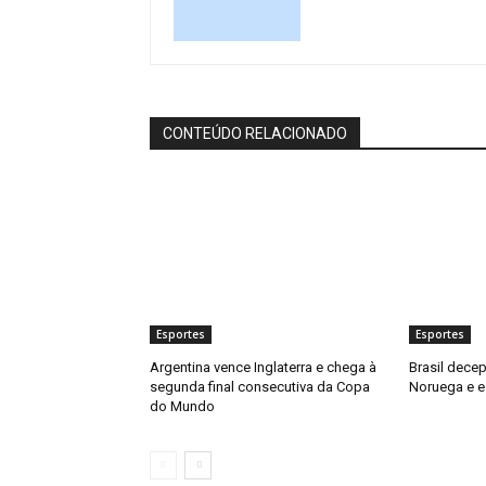
CONTEÚDO RELACIONADO
Esportes
Esportes
Argentina vence Inglaterra e chega à
Brasil decep
segunda final consecutiva da Copa
Noruega e e
do Mundo