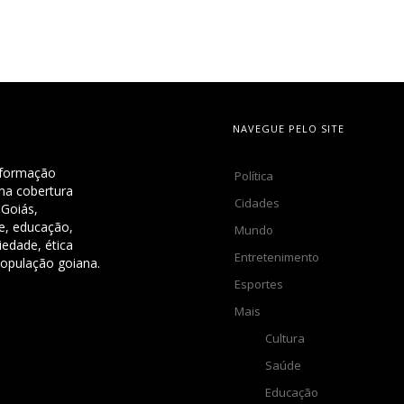
NAVEGUE PELO SITE
nformação
Política
uma cobertura
Cidades
 Goiás,
de, educação,
Mundo
iedade, ética
Entretenimento
população goiana.
Esportes
Mais
Cultura
Saúde
Educação