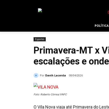
POLÍTICA
Esportes
Primavera-MT x Vi
escalações e onde 
Por
Davih Lacerda
08/04/2026
Foto: Roberto Côrrea/VNFC
O Vila Nova viaja até Primavera do Lest