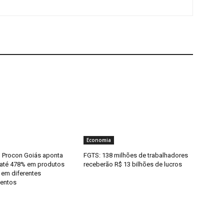
Economia
 Procon Goiás aponta
FGTS: 138 milhões de trabalhadores
 até 478% em produtos
receberão R$ 13 bilhões de lucros
 em diferentes
mentos