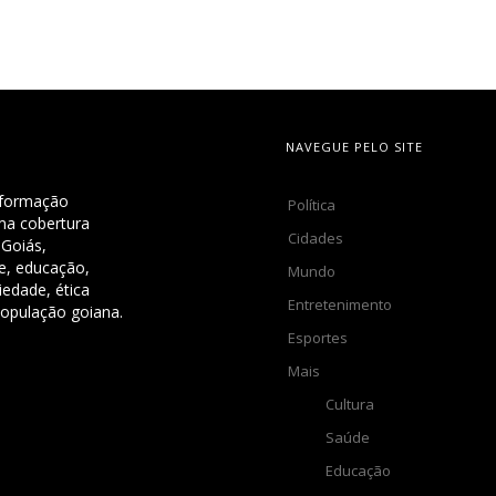
NAVEGUE PELO SITE
nformação
Política
uma cobertura
Cidades
 Goiás,
de, educação,
Mundo
iedade, ética
Entretenimento
população goiana.
Esportes
Mais
Cultura
Saúde
Educação