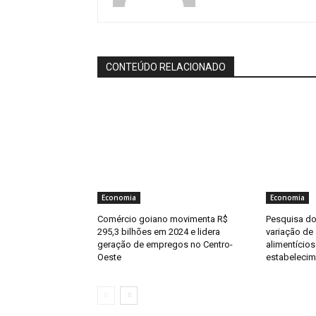
CONTEÚDO RELACIONADO
Economia
Economia
Comércio goiano movimenta R$
Pesquisa do
295,3 bilhões em 2024 e lidera
variação de
geração de empregos no Centro-
alimentícios
Oeste
estabeleci