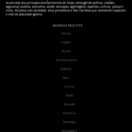
atualizada dos principais acontecimentos de Goiás, abrangendo política, cidades,
segurança pública, economia, saúde, educação, agronegócio, esportes, cultura, justiça e
clima. Atuamos com seriedade, ética jornalística e foco nos fatos que realmente impactam
a vida da população goiana.
NAVEGUE PELO SITE
Política
Cidades
Mundo
Entretenimento
Esportes
Mais
Cultura
Saúde
Educação
Economia
Tecnologia
Agronegócio