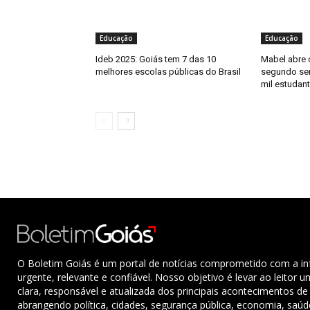
Educação
Educação
Ideb 2025: Goiás tem 7 das 10
Mabel abre 
melhores escolas públicas do Brasil
segundo sem
mil estudan
O Boletim Goiás é um portal de notícias comprometido com a i
urgente, relevante e confiável. Nosso objetivo é levar ao leitor 
clara, responsável e atualizada dos principais acontecimentos de
abrangendo política, cidades, segurança pública, economia, saú