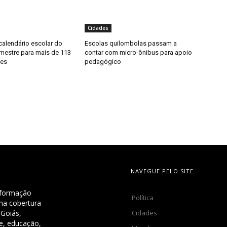
Cidades
calendário escolar do
Escolas quilombolas passam a
estre para mais de 113
contar com micro-ônibus para apoio
tes
pedagógico
NAVEGUE PELO SITE
nformação
Política
uma cobertura
Cidades
 Goiás,
de, educação,