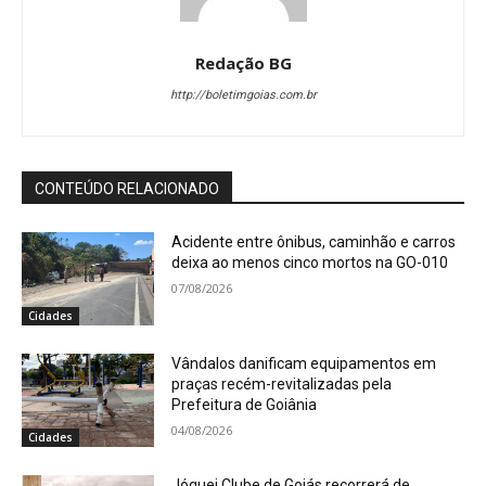
Redação BG
http://boletimgoias.com.br
CONTEÚDO RELACIONADO
Acidente entre ônibus, caminhão e carros
deixa ao menos cinco mortos na GO-010
07/08/2026
Cidades
Vândalos danificam equipamentos em
praças recém-revitalizadas pela
Prefeitura de Goiânia
04/08/2026
Cidades
Jóquei Clube de Goiás recorrerá de