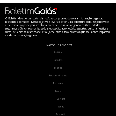
O Boletim Goiás é um portal de notícias comprometido com a informação urgente,
relevante e confiável. Nosso objetivo é levar ao leitor uma cobertura clara, responsável e
atualizada dos principais acontecimentos de Goiás, abrangendo política, cidades,
segurança pública, economia, saúde, educação, agronegócio, esportes, cultura, justiça e
clima. Atuamos com seriedade, ética jornalística e foco nos fatos que realmente impactam
a vida da população goiana.
NAVEGUE PELO SITE
Política
Cidades
Mundo
Entretenimento
Esportes
Mais
Cultura
Saúde
Educação