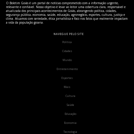
O Boletim Goiás é um portal de notícias comprometido com a informação urgente,
relevante e confiável. Nosso objetivo é levar ao leitor uma cobertura clara, responsável e
atualizada dos principais acontecimentos de Goiás, abrangendo política, cidades,
segurança pública, economia, saúde, educação, agronegócio, esportes, cultura, justiça e
clima. Atuamos com seriedade, ética jornalística e foco nos fatos que realmente impactam
a vida da população goiana.
NAVEGUE PELO SITE
Política
Cidades
Mundo
Entretenimento
Esportes
Mais
Cultura
Saúde
Educação
Economia
Tecnologia