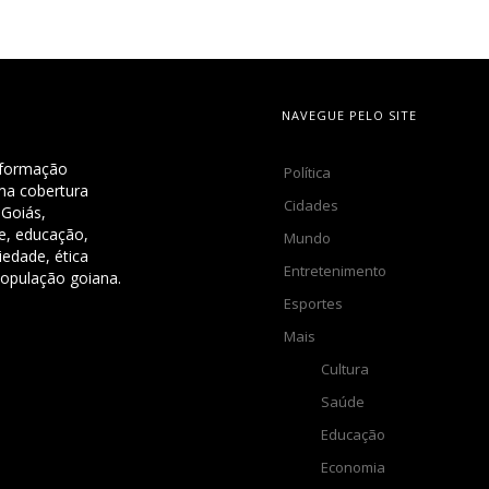
NAVEGUE PELO SITE
nformação
Política
uma cobertura
Cidades
 Goiás,
de, educação,
Mundo
iedade, ética
Entretenimento
população goiana.
Esportes
Mais
Cultura
Saúde
Educação
Economia