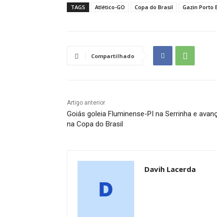
TAGS
Atlético-GO
Copa do Brasil
Gazin Porto 
Compartilhado
Artigo anterior
Goiás goleia Fluminense-PI na Serrinha e avan
na Copa do Brasil
Davih Lacerda