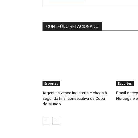
CONTEÚDO RELACIONADO
Esportes
Esportes
Argentina vence Inglaterra e chega à
Brasil decep
segunda final consecutiva da Copa
Noruega e e
do Mundo