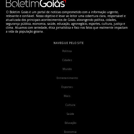
O Boletim Goiás é um portal de notícias comprometido com a informação urgente,
relevante e confiável. Nosso objetivo é levar ao leitor uma cobertura clara, responsável e
atualizada dos principais acontecimentos de Goiás, abrangendo política, cidades,
segurança pública, economia, saúde, educação, agronegócio, esportes, cultura, justiça e
clima. Atuamos com seriedade, ética jornalística e foco nos fatos que realmente impactam
a vida da população goiana.
NAVEGUE PELO SITE
Política
Cidades
Mundo
Entretenimento
Esportes
Mais
Cultura
Saúde
Educação
Economia