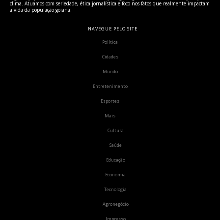
clima. Atuamos com seriedade, ética jornalística e foco nos fatos que realmente impactam
a vida da população goiana.
NAVEGUE PELO SITE
Política
Cidades
Mundo
Entretenimento
Esportes
Mais
Cultura
Saúde
Educação
Economia
Tecnologia
Agronegócio
Impresso