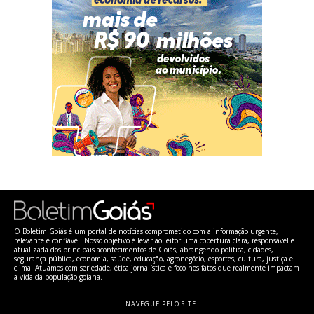
O Boletim Goiás é um portal de notícias comprometido com a informação urgente,
relevante e confiável. Nosso objetivo é levar ao leitor uma cobertura clara, responsável e
atualizada dos principais acontecimentos de Goiás, abrangendo política, cidades,
segurança pública, economia, saúde, educação, agronegócio, esportes, cultura, justiça e
clima. Atuamos com seriedade, ética jornalística e foco nos fatos que realmente impactam
a vida da população goiana.
NAVEGUE PELO SITE