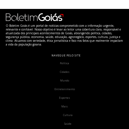
O Boletim Goiás é um portal de notícias comprometido com a informação urgente,
relevante e confiável. Nosso objetivo é levar ao leitor uma cobertura clara, responsável e
atualizada dos principais acontecimentos de Goiás, abrangendo política, cidades,
segurança pública, economia, saúde, educação, agronegócio, esportes, cultura, justiça e
clima. Atuamos com seriedade, ética jornalística e foco nos fatos que realmente impactam
a vida da população goiana.
NAVEGUE PELO SITE
Política
Cidades
Mundo
Entretenimento
Esportes
Mais
Cultura
Saúde