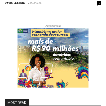
Davih Lacerda
-
24/03/2026
0
- Advertisment -
MOST READ